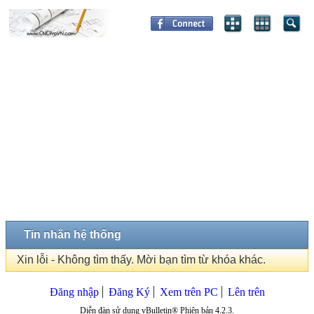
Tin nhắn hệ thống
Xin lỗi - Không tìm thấy. Mời bạn tìm từ khóa khác.
Đăng nhập
Đăng Ký
Xem trên PC
Lên trên
Diễn đàn sử dụng vBulletin® Phiên bản 4.2.3.