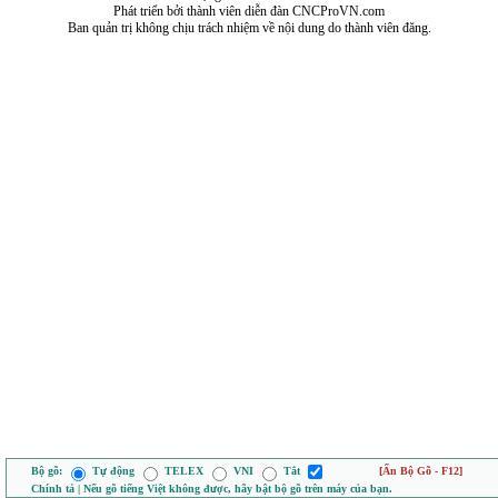
Phát triển bởi thành viên diễn đàn CNCProVN.com
Ban quản trị không chịu trách nhiệm về nội dung do thành viên đăng.
Bộ gõ:
Tự động
TELEX
VNI
Tắt
[Ẩn Bộ Gõ - F12]
Chính tả | Nếu gõ tiếng Việt không được, hãy bật bộ gõ trên máy của bạn.