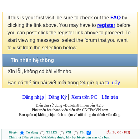
If this is your first visit, be sure to check out the
FAQ
by
clicking the link above. You may have to
register
before
you can post: click the register link above to proceed. To
start viewing messages, select the forum that you want
to visit from the selection below.
Tin nhắn hệ thống
Xin lỗi, không có bài viết nào.
Bạn có thể tìm bài viết mới trong 24 giờ qua,
tại đây
Đăng nhập
Đăng Ký
Xem trên PC
Lên trên
Diễn đàn sử dụng vBulletin® Phiên bản 4.2.3.
Phát triển bởi thành viên diễn đàn CNCProVN.com
Ban quản trị không chịu trách nhiệm về nội dung do thành viên đăng.
Bộ gõ:
Tự động
TELEX
VNI
Tắt
[Ẩn Bộ Gõ - F12]
Chính tả | Nếu gõ tiếng Việt không được, hãy bật bộ gõ trên máy của bạn.