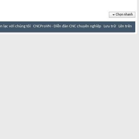
Chọn nhanh
ên lạc với chúng tôi
CNCProVN - Diễn đàn CNC chuyên nghiệp
Lưu trữ
Lên trên