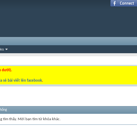
nks
n dưới).
a sẻ bài viết lên facebook
.
thống
ng tìm thấy. Mời bạn tìm từ khóa khác.