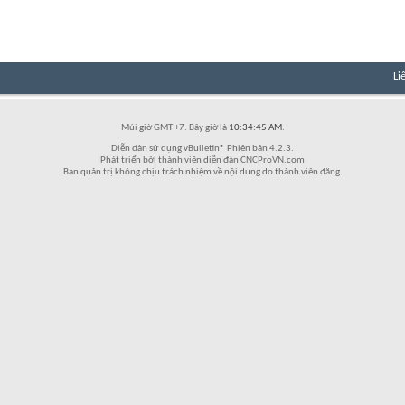
Li
Múi giờ GMT +7. Bây giờ là
10:34:45 AM
.
Diễn đàn sử dụng vBulletin® Phiên bản 4.2.3.
Phát triển bởi thành viên diễn đàn CNCProVN.com
Ban quản trị không chịu trách nhiệm về nội dung do thành viên đăng.