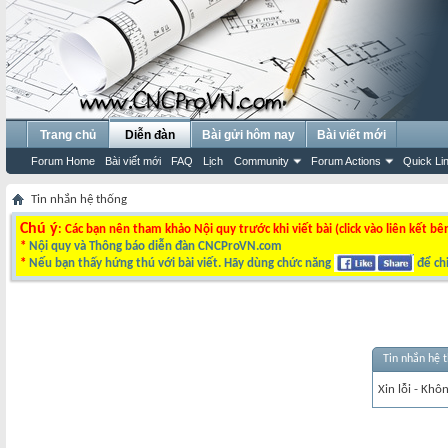
Trang chủ
Diễn đàn
Bài gửi hôm nay
Bài viết mới
Forum Home
Bài viết mới
FAQ
Lịch
Community
Forum Actions
Quick Li
Tin nhắn hệ thống
Chú ý
: Các bạn nên tham khảo Nội quy trước khi viết bài (click vào liên kết bê
*
Nội quy và Thông báo diễn đàn CNCProVN.com
*
Nếu bạn thấy hứng thú với bài viết. Hãy dùng chức năng
để chi
Tin nhắn hệ 
Xin lỗi - Khô