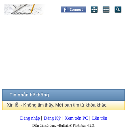
Tin nhắn hệ thống
Xin lỗi - Không tìm thấy. Mời bạn tìm từ khóa khác.
Đăng nhập
Đăng Ký
Xem trên PC
Lên trên
Diễn đàn sử dụng vBulletin® Phiên bản 4.2.3.