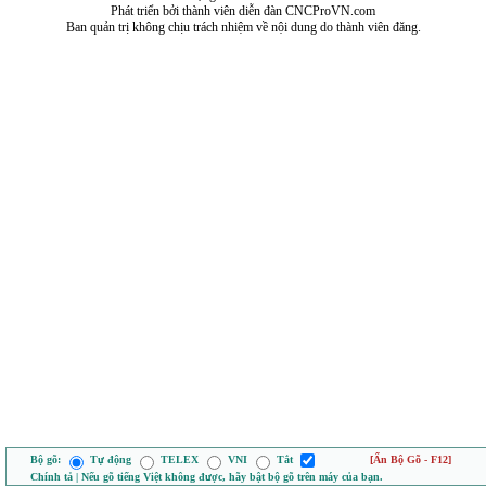
Phát triển bởi thành viên diễn đàn CNCProVN.com
Ban quản trị không chịu trách nhiệm về nội dung do thành viên đăng.
Bộ gõ:
Tự động
TELEX
VNI
Tắt
[Ẩn Bộ Gõ - F12]
Chính tả | Nếu gõ tiếng Việt không được, hãy bật bộ gõ trên máy của bạn.