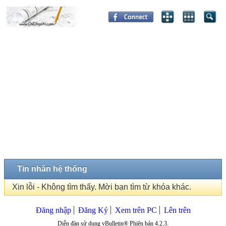
Tin nhắn hệ thống
Xin lỗi - Không tìm thấy. Mời bạn tìm từ khóa khác.
Đăng nhập
Đăng Ký
Xem trên PC
Lên trên
Diễn đàn sử dụng vBulletin® Phiên bản 4.2.3.