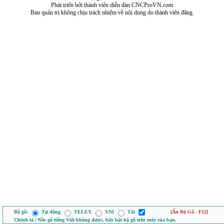
Phát triển bởi thành viên diễn đàn CNCProVN.com
Ban quản trị không chịu trách nhiệm về nội dung do thành viên đăng.
Bộ gõ:
Tự động
TELEX
VNI
Tắt
[Ẩn Bộ Gõ - F12]
Chính tả | Nếu gõ tiếng Việt không được, hãy bật bộ gõ trên máy của bạn.