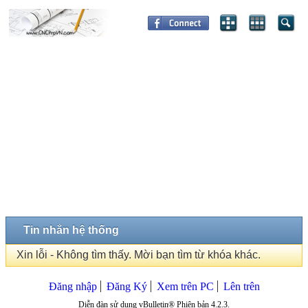
Tin nhắn hệ thống
Xin lỗi - Không tìm thấy. Mời bạn tìm từ khóa khác.
Đăng nhập
Đăng Ký
Xem trên PC
Lên trên
Diễn đàn sử dụng vBulletin® Phiên bản 4.2.3.