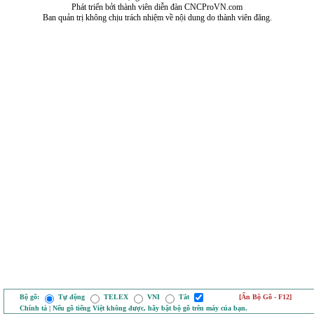
Phát triển bởi thành viên diễn đàn CNCProVN.com
Ban quản trị không chịu trách nhiệm về nội dung do thành viên đăng.
Bộ gõ:
Tự động
TELEX
VNI
Tắt
[Ẩn Bộ Gõ - F12]
Chính tả | Nếu gõ tiếng Việt không được, hãy bật bộ gõ trên máy của bạn.