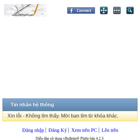
Tin nhắn hệ thống
Xin lỗi - Không tìm thấy. Mời bạn tìm từ khóa khác.
Đăng nhập
Đăng Ký
Xem trên PC
Lên trên
Diễn đàn sử dụng vBulletin® Phiên bản 4.2.3.