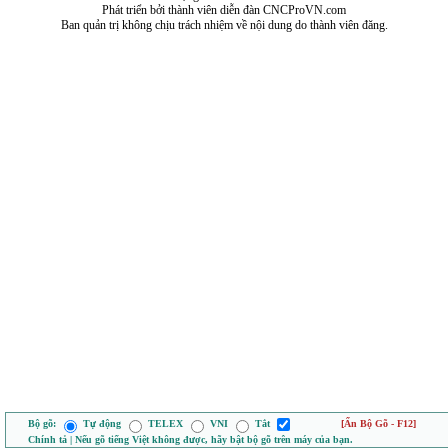
Phát triển bởi thành viên diễn đàn CNCProVN.com
Ban quản trị không chịu trách nhiệm về nội dung do thành viên đăng.
Bộ gõ:
Tự động
TELEX
VNI
Tắt
[Ẩn Bộ Gõ - F12]
Chính tả | Nếu gõ tiếng Việt không được, hãy bật bộ gõ trên máy của bạn.