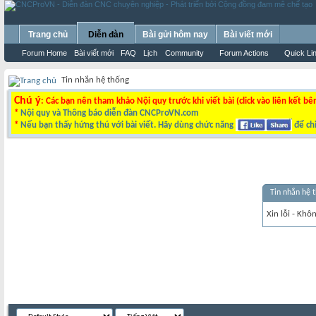
Trang chủ
Diễn đàn
Bài gửi hôm nay
Bài viết mới
Forum Home
Bài viết mới
FAQ
Lịch
Community
Forum Actions
Quick Li
Tin nhắn hệ thống
Chú ý
: Các bạn nên tham khảo Nội quy trước khi viết bài (click vào liên kết bê
*
Nội quy và Thông báo diễn đàn CNCProVN.com
*
Nếu bạn thấy hứng thú với bài viết. Hãy dùng chức năng
để chi
Tin nhắn hệ 
Xin lỗi - Khô