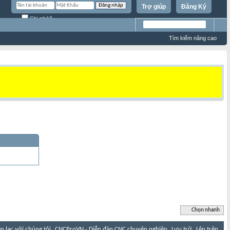
Trợ giúp
Đăng Ký
Ghi nhớ?
Tìm kiếm nâng cao
Chọn nhanh
ên lạc với chúng tôi
CNCProVN - Diễn đàn CNC chuyên nghiệp
Lưu trữ
Lên trên