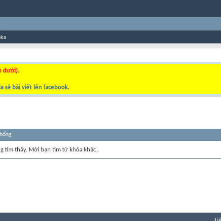
nks
n dưới).
a sẻ bài viết lên facebook
.
thống
ng tìm thấy. Mời bạn tìm từ khóa khác.
Li