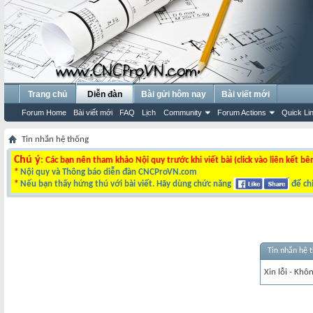
Trang chủ
Diễn đàn
Bài gửi hôm nay
Bài viết mới
Forum Home
Bài viết mới
FAQ
Lịch
Community
Forum Actions
Quick Li
Tin nhắn hệ thống
Chú ý
: Các bạn nên tham khảo Nội quy trước khi viết bài (click vào liên kết bê
*
Nội quy và Thông báo diễn đàn CNCProVN.com
*
Nếu bạn thấy hứng thú với bài viết. Hãy dùng chức năng
để chi
Tin nhắn hệ 
Xin lỗi - Khô