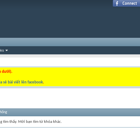
nks
n dưới).
a sẻ bài viết lên facebook
.
thống
ng tìm thấy. Mời bạn tìm từ khóa khác.