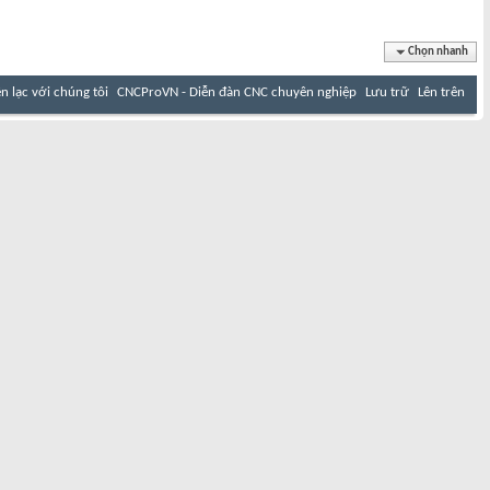
Chọn nhanh
ên lạc với chúng tôi
CNCProVN - Diễn đàn CNC chuyên nghiệp
Lưu trữ
Lên trên