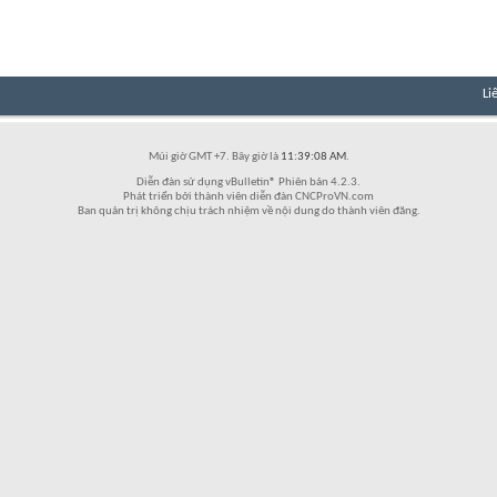
Li
Múi giờ GMT +7. Bây giờ là
11:39:08 AM
.
Diễn đàn sử dụng vBulletin® Phiên bản 4.2.3.
Phát triển bởi thành viên diễn đàn CNCProVN.com
Ban quản trị không chịu trách nhiệm về nội dung do thành viên đăng.