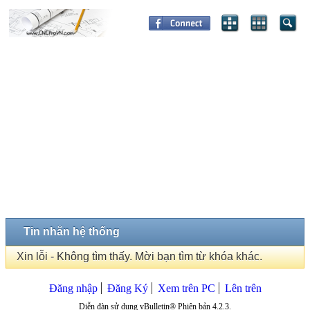
Tin nhắn hệ thống
Xin lỗi - Không tìm thấy. Mời bạn tìm từ khóa khác.
Đăng nhập
Đăng Ký
Xem trên PC
Lên trên
Diễn đàn sử dụng vBulletin® Phiên bản 4.2.3.