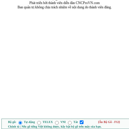
Phát triển bởi thành viên diễn đàn CNCProVN.com
Ban quản trị không chịu trách nhiệm về nội dung do thành viên đăng.
Bộ gõ:
Tự động
TELEX
VNI
Tắt
[Ẩn Bộ Gõ - F12]
Chính tả | Nếu gõ tiếng Việt không được, hãy bật bộ gõ trên máy của bạn.