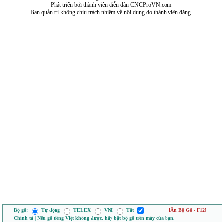
Phát triển bởi thành viên diễn đàn CNCProVN.com
Ban quản trị không chịu trách nhiệm về nội dung do thành viên đăng.
Bộ gõ:
Tự động
TELEX
VNI
Tắt
[Ẩn Bộ Gõ - F12]
Chính tả | Nếu gõ tiếng Việt không được, hãy bật bộ gõ trên máy của bạn.