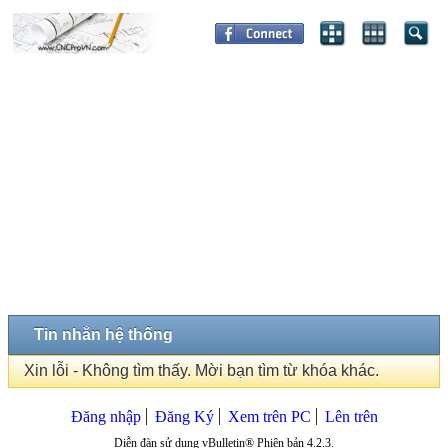
Tin nhắn hệ thống
Xin lỗi - Không tìm thấy. Mời bạn tìm từ khóa khác.
Đăng nhập
Đăng Ký
Xem trên PC
Lên trên
Diễn đàn sử dụng vBulletin® Phiên bản 4.2.3.