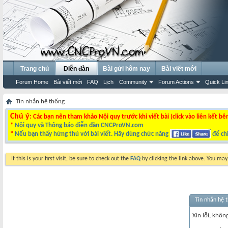
Trang chủ
Diễn đàn
Bài gửi hôm nay
Bài viết mới
Forum Home
Bài viết mới
FAQ
Lịch
Community
Forum Actions
Quick Li
Tin nhắn hệ thống
Chú ý
: Các bạn nên tham khảo Nội quy trước khi viết bài (click vào liên kết bê
*
Nội quy và Thông báo diễn đàn CNCProVN.com
*
Nếu bạn thấy hứng thú với bài viết. Hãy dùng chức năng
để chi
If this is your first visit, be sure to check out the
FAQ
by clicking the link above. You ma
Tin nhắn hệ 
Xin lỗi, không