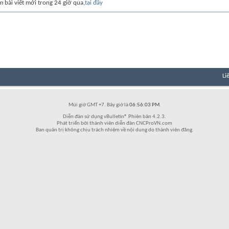
m bài viết mới trong 24 giờ qua,
tại đây
Li
Múi giờ GMT +7. Bây giờ là
06:56:03 PM
.
Diễn đàn sử dụng vBulletin® Phiên bản 4.2.3.
Phát triển bởi thành viên diễn đàn CNCProVN.com
Ban quản trị không chịu trách nhiệm về nội dung do thành viên đăng.