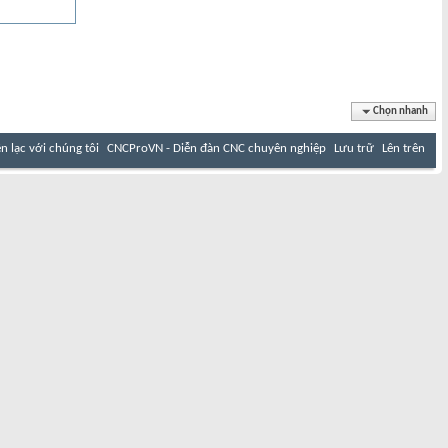
Chọn nhanh
ên lạc với chúng tôi
CNCProVN - Diễn đàn CNC chuyên nghiệp
Lưu trữ
Lên trên