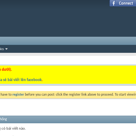
nks
n dưới).
a sẻ bài viết lên facebook
.
y have to
register
before you can post: click the register link above to proceed. To start view
thống
 có bài viết nào.