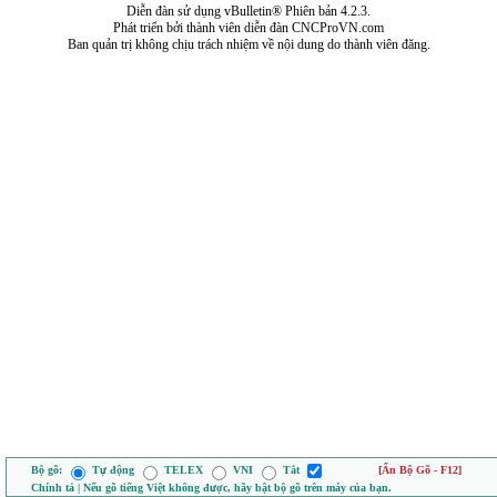
Diễn đàn sử dụng vBulletin® Phiên bản 4.2.3.
Phát triển bởi thành viên diễn đàn CNCProVN.com
Ban quản trị không chịu trách nhiệm về nội dung do thành viên đăng.
Bộ gõ:
Tự động
TELEX
VNI
Tắt
[Ẩn Bộ Gõ - F12]
Chính tả | Nếu gõ tiếng Việt không được, hãy bật bộ gõ trên máy của bạn.