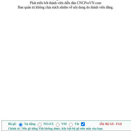
Phát triển bởi thành viên diễn đàn CNCProVN.com
Ban quản trị không chịu trách nhiệm về nội dung do thành viên đăng.
Bộ gõ:
Tự động
TELEX
VNI
Tắt
[Ẩn Bộ Gõ - F12]
Chính tả | Nếu gõ tiếng Việt không được, hãy bật bộ gõ trên máy của bạn.