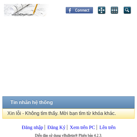
Tin nhắn hệ thống
Xin lỗi - Không tìm thấy. Mời bạn tìm từ khóa khác.
Đăng nhập
Đăng Ký
Xem trên PC
Lên trên
Diễn đàn sử dụng vBulletin® Phiên bản 4.2.3.