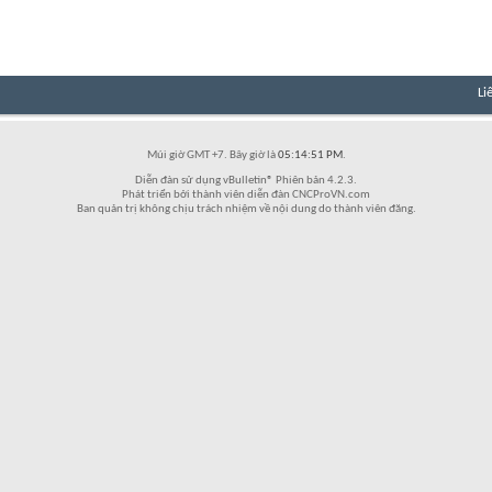
Li
Múi giờ GMT +7. Bây giờ là
05:14:51 PM
.
Diễn đàn sử dụng vBulletin® Phiên bản 4.2.3.
Phát triển bởi thành viên diễn đàn CNCProVN.com
Ban quản trị không chịu trách nhiệm về nội dung do thành viên đăng.