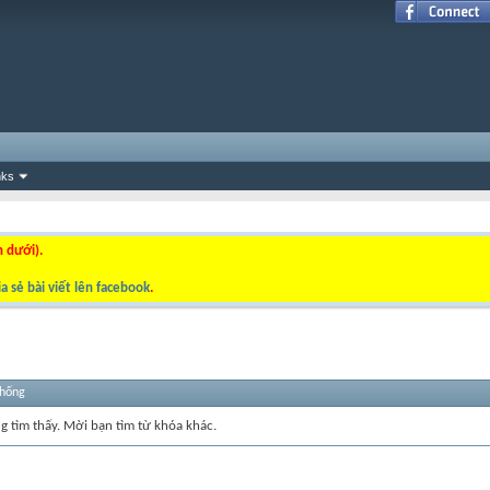
nks
n dưới).
a sẻ bài viết lên facebook
.
thống
ng tìm thấy. Mời bạn tìm từ khóa khác.