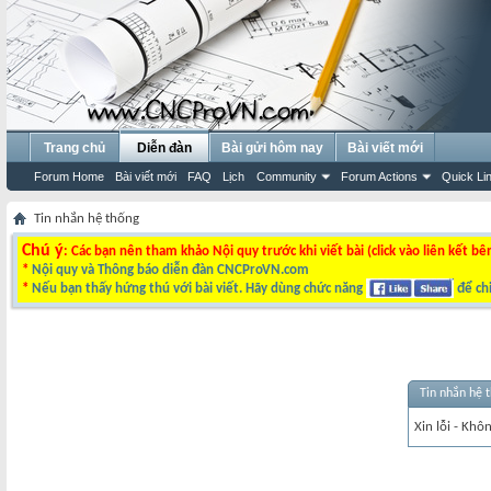
Trang chủ
Diễn đàn
Bài gửi hôm nay
Bài viết mới
Forum Home
Bài viết mới
FAQ
Lịch
Community
Forum Actions
Quick Li
Tin nhắn hệ thống
Chú ý
: Các bạn nên tham khảo Nội quy trước khi viết bài (click vào liên kết bê
*
Nội quy và Thông báo diễn đàn CNCProVN.com
*
Nếu bạn thấy hứng thú với bài viết. Hãy dùng chức năng
để chi
Tin nhắn hệ 
Xin lỗi - Khô