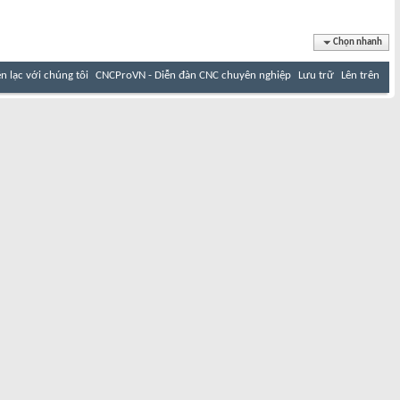
Chọn nhanh
ên lạc với chúng tôi
CNCProVN - Diễn đàn CNC chuyên nghiệp
Lưu trữ
Lên trên