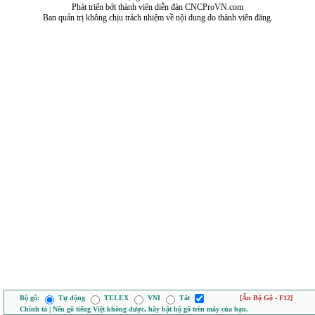
Phát triển bởi thành viên diễn đàn CNCProVN.com
Ban quản trị không chịu trách nhiệm về nội dung do thành viên đăng.
Bộ gõ:
Tự động
TELEX
VNI
Tắt
[Ẩn Bộ Gõ - F12]
Chính tả | Nếu gõ tiếng Việt không được, hãy bật bộ gõ trên máy của bạn.