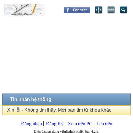
Tin nhắn hệ thống
Xin lỗi - Không tìm thấy. Mời bạn tìm từ khóa khác.
Đăng nhập
Đăng Ký
Xem trên PC
Lên trên
Diễn đàn sử dụng vBulletin® Phiên bản 4.2.3.