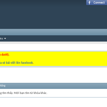
nks
n dưới).
a sẻ bài viết lên facebook
.
thống
ng tìm thấy. Mời bạn tìm từ khóa khác.