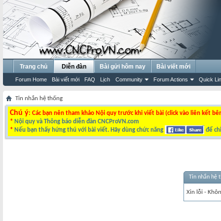
Trang chủ
Diễn đàn
Bài gửi hôm nay
Bài viết mới
Forum Home
Bài viết mới
FAQ
Lịch
Community
Forum Actions
Quick Li
Tin nhắn hệ thống
Chú ý
: Các bạn nên tham khảo Nội quy trước khi viết bài (click vào liên kết bê
*
Nội quy và Thông báo diễn đàn CNCProVN.com
*
Nếu bạn thấy hứng thú với bài viết. Hãy dùng chức năng
để chi
Tin nhắn hệ 
Xin lỗi - Khô