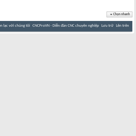
Chọn nhanh
ên lạc với chúng tôi
CNCProVN - Diễn đàn CNC chuyên nghiệp
Lưu trữ
Lên trên