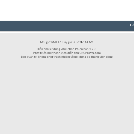
Li
Múi giờ GMT +7. Bây giờ là
06:37:44 AM
.
Diễn đàn sử dụng vBulletin® Phiên bản 4.2.3.
Phát triển bởi thành viên diễn đàn CNCProVN.com
Ban quản trị không chịu trách nhiệm về nội dung do thành viên đăng.