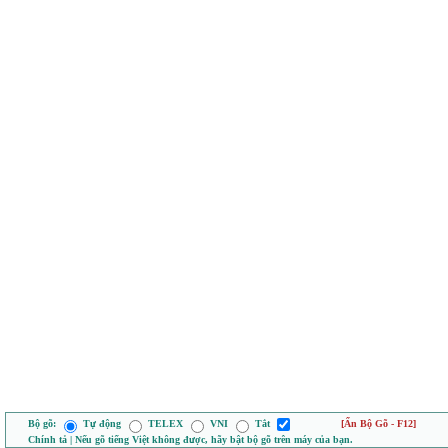
Bộ gõ:
Tự động
TELEX
VNI
Tắt
[Ẩn Bộ Gõ - F12]
Chính tả | Nếu gõ tiếng Việt không được, hãy bật bộ gõ trên máy của bạn.