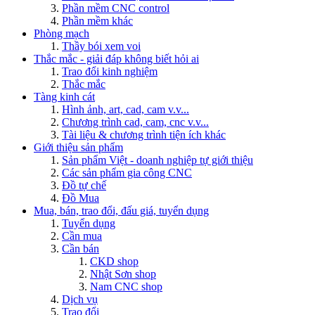
Phần mềm CNC control
Phần mềm khác
Phòng mạch
Thầy bói xem voi
Thắc mắc - giải đáp không biết hỏi ai
Trao đổi kinh nghiệm
Thắc mắc
Tàng kinh cát
Hình ảnh, art, cad, cam v.v...
Chương trình cad, cam, cnc v.v...
Tài liệu & chương trình tiện ích khác
Giới thiệu sản phẩm
Sản phẩm Việt - doanh nghiệp tự giới thiệu
Các sản phẩm gia công CNC
Đồ tự chế
Đồ Mua
Mua, bán, trao đổi, đấu giá, tuyển dụng
Tuyển dụng
Cần mua
Cần bán
CKD shop
Nhật Sơn shop
Nam CNC shop
Dịch vụ
Trao đổi