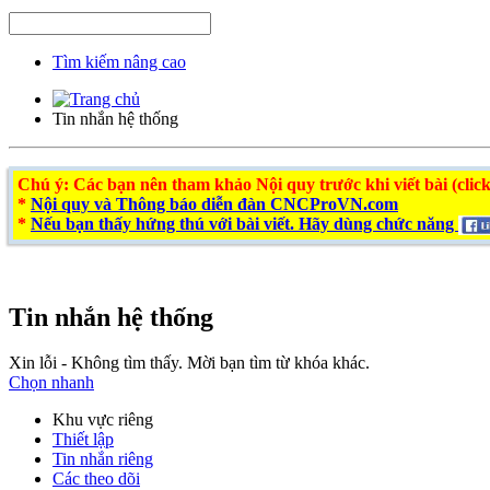
Tìm kiếm nâng cao
Tin nhắn hệ thống
Chú ý
: Các bạn nên tham khảo Nội quy trước khi viết bài (click
*
Nội quy và Thông báo diễn đàn CNCProVN.com
*
Nếu bạn thấy hứng thú với bài viết. Hãy dùng chức năng
Tin nhắn hệ thống
Xin lỗi - Không tìm thấy. Mời bạn tìm từ khóa khác.
Chọn nhanh
Khu vực riêng
Thiết lập
Tin nhắn riêng
Các theo dõi