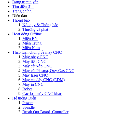
Đang trực tuyến
Tìm diễn đàn
Trang chính
Diễn đàn
Thông báo
Nội quy & Thông báo
Thưởng và phạt
Hoạt động Offline
Miền Bắc
Miền Trung
Miền Nam
Thảo luận chung về máy CNC
Máy phay CNC
Máy tiện CNC
Máy cắt xốp CNC
Máy cắt Plasma, Oxy-Gas CNC
Máy laser CNC
Máy cắt dây CNC (EDM)
Máy in CNC
Robot
Các loại máy CNC khác
Hệ thống Điện
Power
Spindle
Break Out Board, Controller