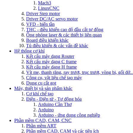
Mach3
LinuxCNC
Driver Step motor
Driver DC/AC servo motor
VFD - biến tần
THC - điều khiển cao độ đầu cắt tự động
Ống phóng laser & các thiết bị liên quan
Board điều khiển khác
Tủ điều khiển & các vấn đề khác
Hệ thống cơ khí
Kết cấu máy dạng Router
Kết cấu máy dạng C frame
Kết cấu máy dạng H frame
Vít me, thanh răng, ray trượt, trục trượt, vòng bi, gối đở..
Công cụ, vật liệu chế tạo máy
Dụng cụ cắt gọt
Máy, thiết bị và sản phẩm khác
Cơ khí chế tạo
Điện - Điện tử - Tự động hóa
Arduino Cần Thơ
Arduino
Arduino - ứng dụng công nghiệp
Phần mềm CAD, CAM, CNC
Phần mềm ART
Phần mềm CAD, CAM và các tiện ích