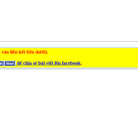
 vào liên kết bên dưới).
để chia sẻ bài viết lên facebook
.