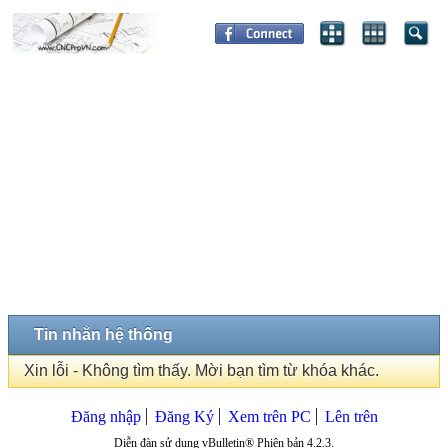
Tin nhắn hệ thống
Xin lỗi - Không tìm thấy. Mời bạn tìm từ khóa khác.
Đăng nhập
Đăng Ký
Xem trên PC
Lên trên
Diễn đàn sử dụng vBulletin® Phiên bản 4.2.3.