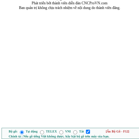
Phát triển bởi thành viên diễn đàn CNCProVN.com
Ban quản trị không chịu trách nhiệm về nội dung do thành viên đăng.
Bộ gõ:
Tự động
TELEX
VNI
Tắt
[Ẩn Bộ Gõ - F12]
Chính tả | Nếu gõ tiếng Việt không được, hãy bật bộ gõ trên máy của bạn.