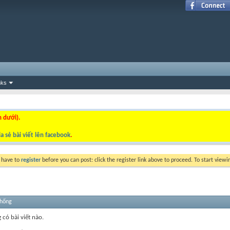
nks
n dưới).
a sẻ bài viết lên facebook
.
y have to
register
before you can post: click the register link above to proceed. To start view
thống
 có bài viết nào.