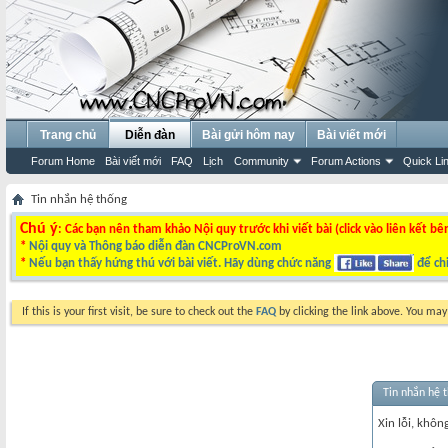
Trang chủ
Diễn đàn
Bài gửi hôm nay
Bài viết mới
Forum Home
Bài viết mới
FAQ
Lịch
Community
Forum Actions
Quick Li
Tin nhắn hệ thống
Chú ý
: Các bạn nên tham khảo Nội quy trước khi viết bài (click vào liên kết bê
*
Nội quy và Thông báo diễn đàn CNCProVN.com
*
Nếu bạn thấy hứng thú với bài viết. Hãy dùng chức năng
để chi
If this is your first visit, be sure to check out the
FAQ
by clicking the link above. You ma
Tin nhắn hệ 
Xin lỗi, không