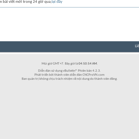
m bài viết mới trong 24 giờ qua,
tại đây
Li
Múi giờ GMT +7. Bây giờ là
04:50:54 AM
.
Diễn đàn sử dụng vBulletin® Phiên bản 4.2.3.
Phát triển bởi thành viên diễn đàn CNCProVN.com
Ban quản trị không chịu trách nhiệm về nội dung do thành viên đăng.