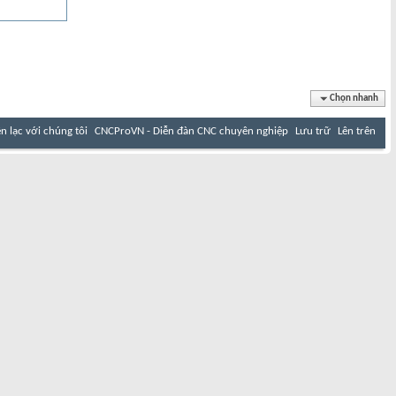
Chọn nhanh
ên lạc với chúng tôi
CNCProVN - Diễn đàn CNC chuyên nghiệp
Lưu trữ
Lên trên