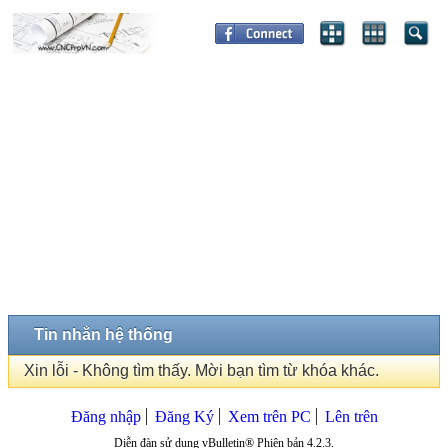
Tin nhắn hệ thống
Xin lỗi - Không tìm thấy. Mời bạn tìm từ khóa khác.
Đăng nhập
Đăng Ký
Xem trên PC
Lên trên
Diễn đàn sử dụng vBulletin® Phiên bản 4.2.3.