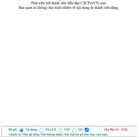
Phát triển bởi thành viên diễn đàn CNCProVN.com
Ban quản trị không chịu trách nhiệm về nội dung do thành viên đăng.
Bộ gõ:
Tự động
TELEX
VNI
Tắt
[Ẩn Bộ Gõ - F12]
Chính tả | Nếu gõ tiếng Việt không được, hãy bật bộ gõ trên máy của bạn.