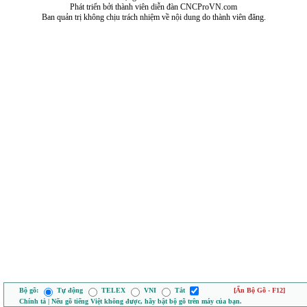
Phát triển bởi thành viên diễn đàn CNCProVN.com
Ban quản trị không chịu trách nhiệm về nội dung do thành viên đăng.
Bộ gõ:
Tự động
TELEX
VNI
Tắt
[Ẩn Bộ Gõ - F12]
Chính tả | Nếu gõ tiếng Việt không được, hãy bật bộ gõ trên máy của bạn.