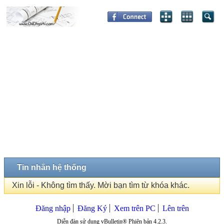
Tin nhắn hệ thống
Xin lỗi - Không tìm thấy. Mời bạn tìm từ khóa khác.
Đăng nhập
Đăng Ký
Xem trên PC
Lên trên
Diễn đàn sử dụng vBulletin® Phiên bản 4.2.3.