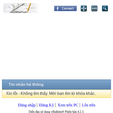
Tin nhắn hệ thống
Xin lỗi - Không tìm thấy. Mời bạn tìm từ khóa khác.
Đăng nhập
Đăng Ký
Xem trên PC
Lên trên
Diễn đàn sử dụng vBulletin® Phiên bản 4.2.3.