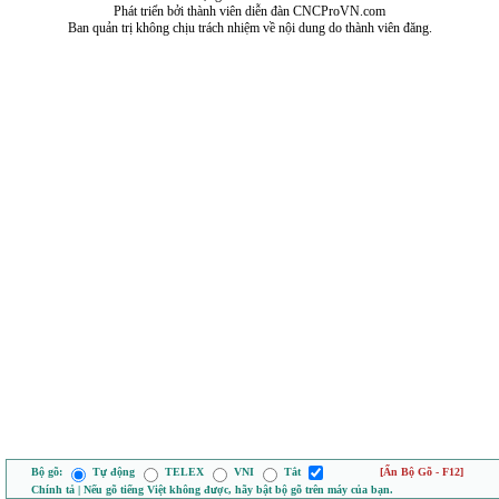
Phát triển bởi thành viên diễn đàn CNCProVN.com
Ban quản trị không chịu trách nhiệm về nội dung do thành viên đăng.
Bộ gõ:
Tự động
TELEX
VNI
Tắt
[Ẩn Bộ Gõ - F12]
Chính tả | Nếu gõ tiếng Việt không được, hãy bật bộ gõ trên máy của bạn.