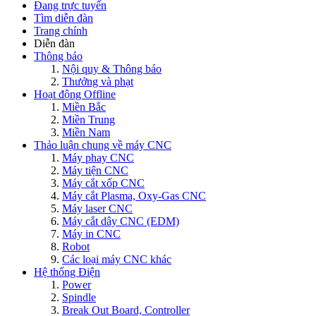
Đang trực tuyến
Tìm diễn đàn
Trang chính
Diễn đàn
Thông báo
Nội quy & Thông báo
Thưởng và phạt
Hoạt động Offline
Miền Bắc
Miền Trung
Miền Nam
Thảo luận chung về máy CNC
Máy phay CNC
Máy tiện CNC
Máy cắt xốp CNC
Máy cắt Plasma, Oxy-Gas CNC
Máy laser CNC
Máy cắt dây CNC (EDM)
Máy in CNC
Robot
Các loại máy CNC khác
Hệ thống Điện
Power
Spindle
Break Out Board, Controller