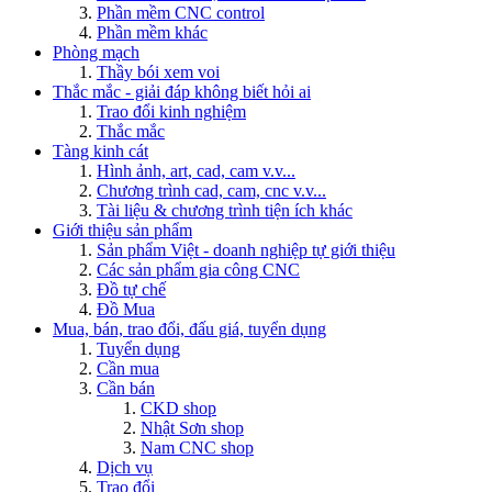
Phần mềm CNC control
Phần mềm khác
Phòng mạch
Thầy bói xem voi
Thắc mắc - giải đáp không biết hỏi ai
Trao đổi kinh nghiệm
Thắc mắc
Tàng kinh cát
Hình ảnh, art, cad, cam v.v...
Chương trình cad, cam, cnc v.v...
Tài liệu & chương trình tiện ích khác
Giới thiệu sản phẩm
Sản phẩm Việt - doanh nghiệp tự giới thiệu
Các sản phẩm gia công CNC
Đồ tự chế
Đồ Mua
Mua, bán, trao đổi, đấu giá, tuyển dụng
Tuyển dụng
Cần mua
Cần bán
CKD shop
Nhật Sơn shop
Nam CNC shop
Dịch vụ
Trao đổi