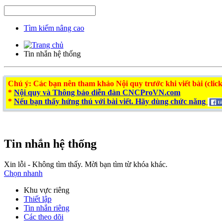
Tìm kiếm nâng cao
Tin nhắn hệ thống
Chú ý
: Các bạn nên tham khảo Nội quy trước khi viết bài (click
*
Nội quy và Thông báo diễn đàn CNCProVN.com
*
Nếu bạn thấy hứng thú với bài viết. Hãy dùng chức năng
Tin nhắn hệ thống
Xin lỗi - Không tìm thấy. Mời bạn tìm từ khóa khác.
Chọn nhanh
Khu vực riêng
Thiết lập
Tin nhắn riêng
Các theo dõi