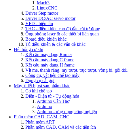
Mach3
LinuxCNC
Driver Step motor
Driver DC/AC servo motor
VFD - biến tần
THC - điều khiển cao độ đầu cắt tự động
Ống phóng laser & các thiết bị liên quan
Board điều khiển khác
Tủ điều khiển & các vấn đề khác
Hệ thống cơ khí
Kết cấu máy dạng Router
Kết cấu máy dạng C frame
Kết cấu máy dạng H frame
Vít me, thanh răng, ray trượt, trục trượt, vòng bi, gối đở..
Công cụ, vật liệu chế tạo máy
Dụng cụ cắt gọt
Máy, thiết bị và sản phẩm khác
Cơ khí chế tạo
Điện - Điện tử - Tự động hóa
Arduino Cần Thơ
Arduino
Arduino - ứng dụng công nghiệp
Phần mềm CAD, CAM, CNC
Phần mềm ART
Phần mềm CAD, CAM và các tiện ích