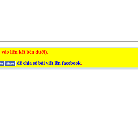
 vào liên kết bên dưới).
để chia sẻ bài viết lên facebook
.