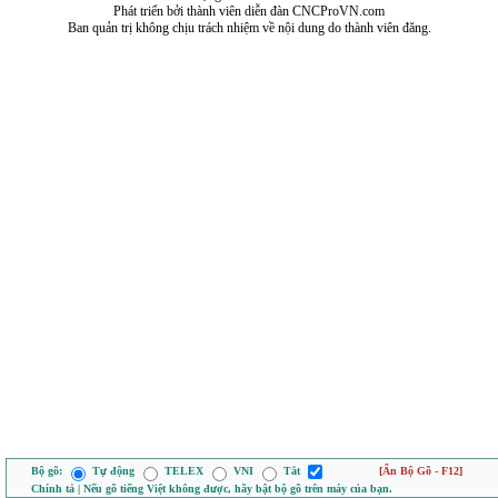
Phát triển bởi thành viên diễn đàn CNCProVN.com
Ban quản trị không chịu trách nhiệm về nội dung do thành viên đăng.
Bộ gõ:
Tự động
TELEX
VNI
Tắt
[Ẩn Bộ Gõ - F12]
Chính tả | Nếu gõ tiếng Việt không được, hãy bật bộ gõ trên máy của bạn.