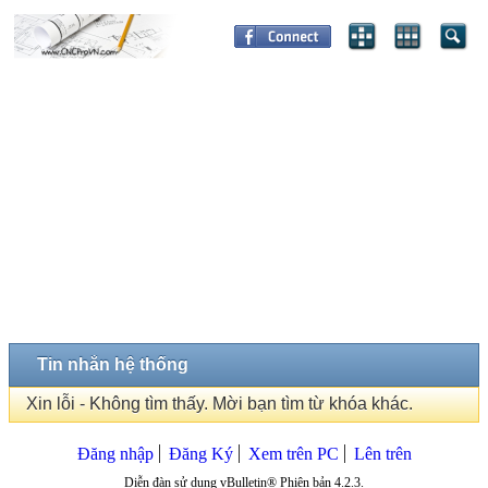
Tin nhắn hệ thống
Xin lỗi - Không tìm thấy. Mời bạn tìm từ khóa khác.
Đăng nhập
Đăng Ký
Xem trên PC
Lên trên
Diễn đàn sử dụng vBulletin® Phiên bản 4.2.3.