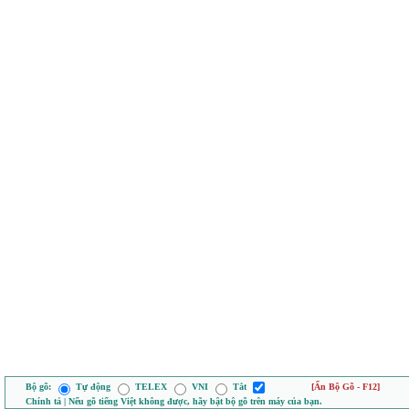
Bộ gõ:
Tự động
TELEX
VNI
Tắt
[Ẩn Bộ Gõ - F12]
Chính tả | Nếu gõ tiếng Việt không được, hãy bật bộ gõ trên máy của bạn.