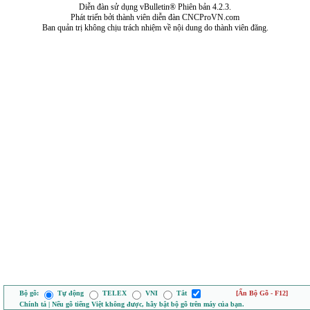
Diễn đàn sử dụng vBulletin® Phiên bản 4.2.3.
Phát triển bởi thành viên diễn đàn CNCProVN.com
Ban quản trị không chịu trách nhiệm về nội dung do thành viên đăng.
Bộ gõ:
Tự động
TELEX
VNI
Tắt
[Ẩn Bộ Gõ - F12]
Chính tả | Nếu gõ tiếng Việt không được, hãy bật bộ gõ trên máy của bạn.