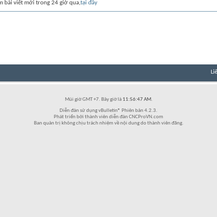
m bài viết mới trong 24 giờ qua,
tại đây
Li
Múi giờ GMT +7. Bây giờ là
11:56:47 AM
.
Diễn đàn sử dụng vBulletin® Phiên bản 4.2.3.
Phát triển bởi thành viên diễn đàn CNCProVN.com
Ban quản trị không chịu trách nhiệm về nội dung do thành viên đăng.