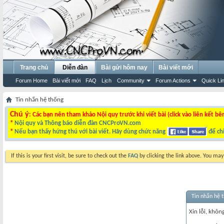
Trang chủ
Diễn đàn
Bài gửi hôm nay
Bài viết mới
Forum Home
Bài viết mới
FAQ
Lịch
Community
Forum Actions
Quick Li
Tin nhắn hệ thống
Chú ý
: Các bạn nên tham khảo Nội quy trước khi viết bài (click vào liên kết bê
*
Nội quy và Thông báo diễn đàn CNCProVN.com
*
Nếu bạn thấy hứng thú với bài viết. Hãy dùng chức năng
để chi
If this is your first visit, be sure to check out the
FAQ
by clicking the link above. You ma
Tin nhắn hệ 
Xin lỗi, không