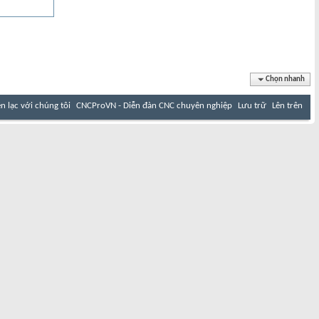
Chọn nhanh
ên lạc với chúng tôi
CNCProVN - Diễn đàn CNC chuyên nghiệp
Lưu trữ
Lên trên