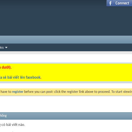
nks
n dưới).
a sẻ bài viết lên facebook
.
y have to
register
before you can post: click the register link above to proceed. To start view
thống
 có bài viết nào.