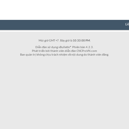
Li
Múi giờ GMT +7. Bây giờ là
10:33:00 PM
.
Diễn đàn sử dụng vBulletin® Phiên bản 4.2.3.
Phát triển bởi thành viên diễn đàn CNCProVN.com
Ban quản trị không chịu trách nhiệm về nội dung do thành viên đăng.