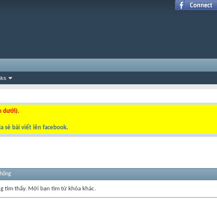
nks
n dưới).
a sẻ bài viết lên facebook
.
thống
ng tìm thấy. Mời bạn tìm từ khóa khác.