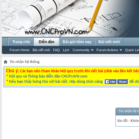
Trang chủ
Diễn đàn
Bài gửi hôm nay
Bài viết mới
Forum Home
Bài viết mới
FAQ
Lịch
Community
Forum Actions
Quick Li
Tin nhắn hệ thống
Chú ý
: Các bạn nên tham khảo Nội quy trước khi viết bài (click vào liên kết bê
*
Nội quy và Thông báo diễn đàn CNCProVN.com
*
Nếu bạn thấy hứng thú với bài viết. Hãy dùng chức năng
để chi
Tin nhắn hệ 
Xin lỗi - Khô