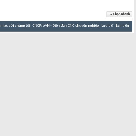
Chọn nhanh
ên lạc với chúng tôi
CNCProVN - Diễn đàn CNC chuyên nghiệp
Lưu trữ
Lên trên