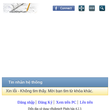
Tin nhắn hệ thống
Xin lỗi - Không tìm thấy. Mời bạn tìm từ khóa khác.
Đăng nhập
Đăng Ký
Xem trên PC
Lên trên
Diễn đàn sử dụng vBulletin® Phiên bản 4.2.3.