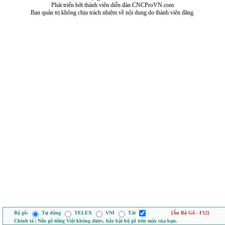
Phát triển bởi thành viên diễn đàn CNCProVN.com
Ban quản trị không chịu trách nhiệm về nội dung do thành viên đăng.
Bộ gõ:
Tự động
TELEX
VNI
Tắt
[Ẩn Bộ Gõ - F12]
Chính tả | Nếu gõ tiếng Việt không được, hãy bật bộ gõ trên máy của bạn.