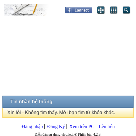
Tin nhắn hệ thống
Xin lỗi - Không tìm thấy. Mời bạn tìm từ khóa khác.
Đăng nhập
Đăng Ký
Xem trên PC
Lên trên
Diễn đàn sử dụng vBulletin® Phiên bản 4.2.3.