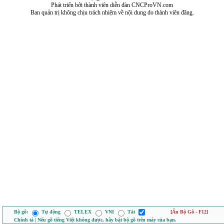
Phát triển bởi thành viên diễn đàn CNCProVN.com
Ban quản trị không chịu trách nhiệm về nội dung do thành viên đăng.
Bộ gõ:
Tự động
TELEX
VNI
Tắt
[Ẩn Bộ Gõ - F12]
Chính tả | Nếu gõ tiếng Việt không được, hãy bật bộ gõ trên máy của bạn.