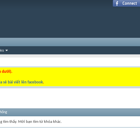
nks
n dưới).
a sẻ bài viết lên facebook
.
thống
ng tìm thấy. Mời bạn tìm từ khóa khác.