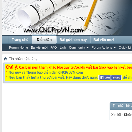
Trang chủ
Diễn đàn
Bài gửi hôm nay
Bài viết mới
Forum Home
Bài viết mới
FAQ
Lịch
Community
Forum Actions
Quick Li
Tin nhắn hệ thống
Chú ý
: Các bạn nên tham khảo Nội quy trước khi viết bài (click vào liên kết bê
*
Nội quy và Thông báo diễn đàn CNCProVN.com
*
Nếu bạn thấy hứng thú với bài viết. Hãy dùng chức năng
để chi
Tin nhắn hệ 
Xin lỗi - Khô