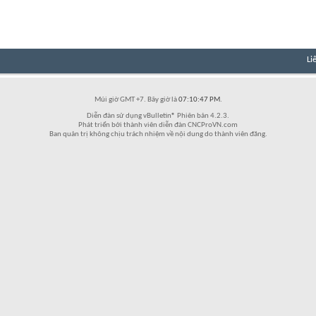
Li
Múi giờ GMT +7. Bây giờ là
07:10:47 PM
.
Diễn đàn sử dụng vBulletin® Phiên bản 4.2.3.
Phát triển bởi thành viên diễn đàn CNCProVN.com
Ban quản trị không chịu trách nhiệm về nội dung do thành viên đăng.