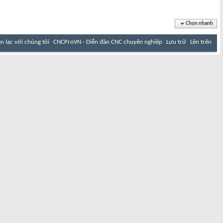
Chọn nhanh
ên lạc với chúng tôi
CNCProVN - Diễn đàn CNC chuyên nghiệp
Lưu trữ
Lên trên