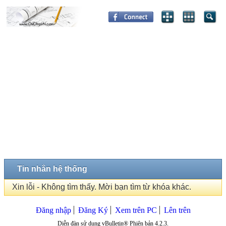
Tin nhắn hệ thống
Xin lỗi - Không tìm thấy. Mời bạn tìm từ khóa khác.
Đăng nhập
Đăng Ký
Xem trên PC
Lên trên
Diễn đàn sử dụng vBulletin® Phiên bản 4.2.3.