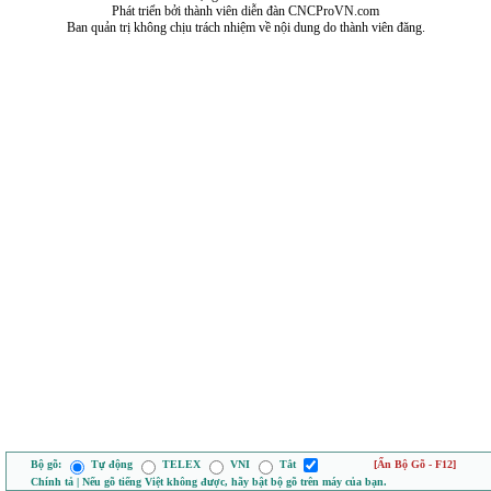
Phát triển bởi thành viên diễn đàn CNCProVN.com
Ban quản trị không chịu trách nhiệm về nội dung do thành viên đăng.
Bộ gõ:
Tự động
TELEX
VNI
Tắt
[Ẩn Bộ Gõ - F12]
Chính tả | Nếu gõ tiếng Việt không được, hãy bật bộ gõ trên máy của bạn.