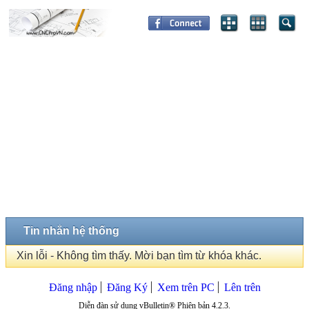
Tin nhắn hệ thống
Xin lỗi - Không tìm thấy. Mời bạn tìm từ khóa khác.
Đăng nhập
Đăng Ký
Xem trên PC
Lên trên
Diễn đàn sử dụng vBulletin® Phiên bản 4.2.3.