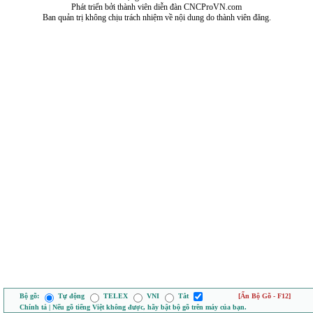
Phát triển bởi thành viên diễn đàn CNCProVN.com
Ban quản trị không chịu trách nhiệm về nội dung do thành viên đăng.
Bộ gõ:
Tự động
TELEX
VNI
Tắt
[Ẩn Bộ Gõ - F12]
Chính tả | Nếu gõ tiếng Việt không được, hãy bật bộ gõ trên máy của bạn.