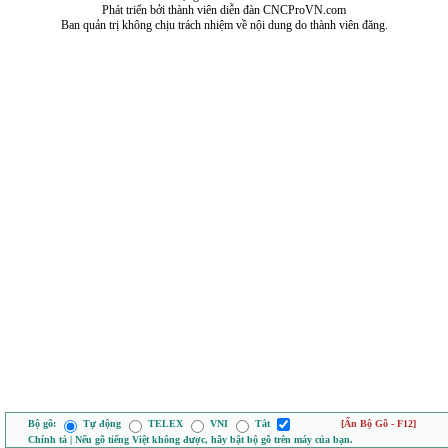
Phát triển bởi thành viên diễn đàn CNCProVN.com
Ban quản trị không chịu trách nhiệm về nội dung do thành viên đăng.
Bộ gõ:
Tự động
TELEX
VNI
Tắt
[Ẩn Bộ Gõ - F12]
Chính tả | Nếu gõ tiếng Việt không được, hãy bật bộ gõ trên máy của bạn.