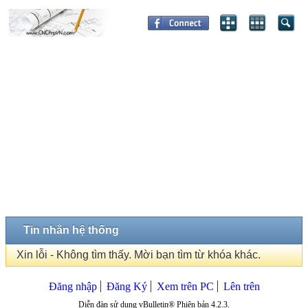
Tin nhắn hệ thống
Xin lỗi - Không tìm thấy. Mời bạn tìm từ khóa khác.
Đăng nhập
Đăng Ký
Xem trên PC
Lên trên
Diễn đàn sử dụng vBulletin® Phiên bản 4.2.3.