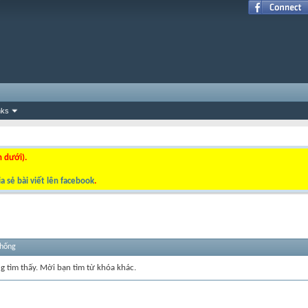
nks
n dưới).
a sẻ bài viết lên facebook
.
thống
ng tìm thấy. Mời bạn tìm từ khóa khác.