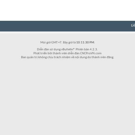
Li
Múi giờ GMT +7. Bây giờ là
10:11:30 PM
.
Diễn đàn sử dụng vBulletin® Phiên bản 4.2.3.
Phát triển bởi thành viên diễn đàn CNCProVN.com
Ban quản trị không chịu trách nhiệm về nội dung do thành viên đăng.