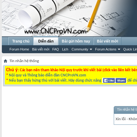
Trang chủ
Diễn đàn
Bài gửi hôm nay
Bài viết mới
Forum Home
Bài viết mới
FAQ
Lịch
Community
Forum Actions
Quick Li
Tin nhắn hệ thống
Chú ý
: Các bạn nên tham khảo Nội quy trước khi viết bài (click vào liên kết bê
*
Nội quy và Thông báo diễn đàn CNCProVN.com
*
Nếu bạn thấy hứng thú với bài viết. Hãy dùng chức năng
để chi
Tin nhắn hệ 
Xin lỗi - Khô