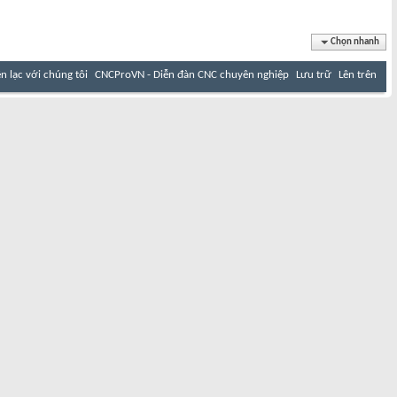
Chọn nhanh
ên lạc với chúng tôi
CNCProVN - Diễn đàn CNC chuyên nghiệp
Lưu trữ
Lên trên