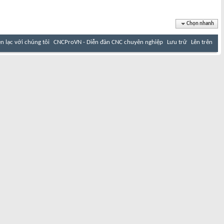
Chọn nhanh
ên lạc với chúng tôi
CNCProVN - Diễn đàn CNC chuyên nghiệp
Lưu trữ
Lên trên