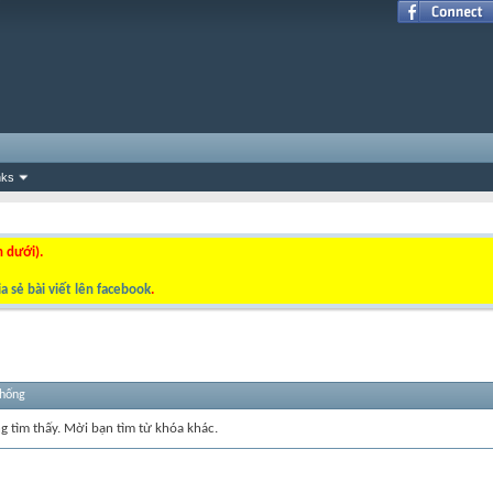
nks
n dưới).
a sẻ bài viết lên facebook
.
thống
ng tìm thấy. Mời bạn tìm từ khóa khác.