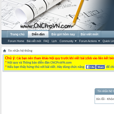
Trang chủ
Diễn đàn
Bài gửi hôm nay
Bài viết mới
Forum Home
Bài viết mới
FAQ
Lịch
Community
Forum Actions
Quick Li
Tin nhắn hệ thống
Chú ý
: Các bạn nên tham khảo Nội quy trước khi viết bài (click vào liên kết bê
*
Nội quy và Thông báo diễn đàn CNCProVN.com
*
Nếu bạn thấy hứng thú với bài viết. Hãy dùng chức năng
để chi
Tin nhắn hệ 
Xin lỗi - Khô