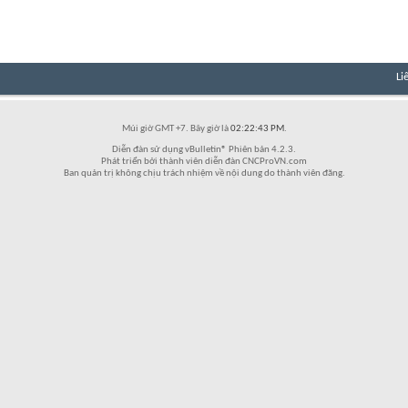
Li
Múi giờ GMT +7. Bây giờ là
02:22:43 PM
.
Diễn đàn sử dụng vBulletin® Phiên bản 4.2.3.
Phát triển bởi thành viên diễn đàn CNCProVN.com
Ban quản trị không chịu trách nhiệm về nội dung do thành viên đăng.