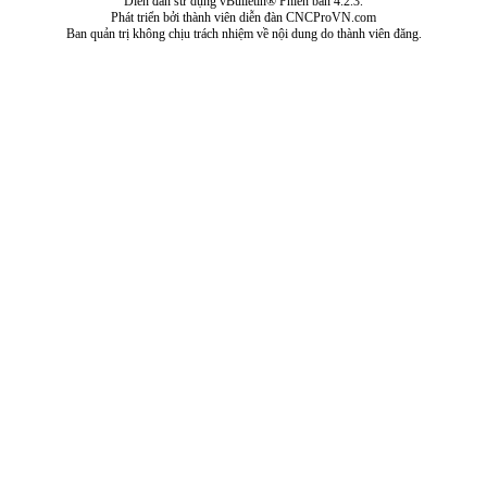
Diễn đàn sử dụng vBulletin® Phiên bản 4.2.3.
Phát triển bởi thành viên diễn đàn CNCProVN.com
Ban quản trị không chịu trách nhiệm về nội dung do thành viên đăng.