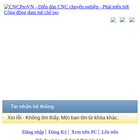
Tin nhắn hệ thống
Xin lỗi - Không tìm thấy. Mời bạn tìm từ khóa khác.
Đăng nhập
Đăng Ký
Xem trên PC
Lên trên