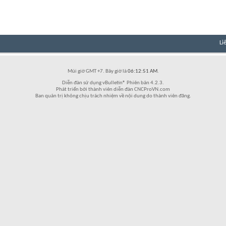
Li
Múi giờ GMT +7. Bây giờ là
06:12:51 AM
.
Diễn đàn sử dụng vBulletin® Phiên bản 4.2.3.
Phát triển bởi thành viên diễn đàn CNCProVN.com
Ban quản trị không chịu trách nhiệm về nội dung do thành viên đăng.