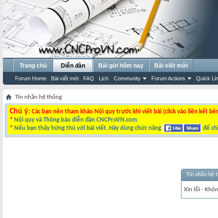
Trang chủ
Diễn đàn
Bài gửi hôm nay
Bài viết mới
Forum Home
Bài viết mới
FAQ
Lịch
Community
Forum Actions
Quick Li
Tin nhắn hệ thống
Chú ý
: Các bạn nên tham khảo Nội quy trước khi viết bài (click vào liên kết bê
*
Nội quy và Thông báo diễn đàn CNCProVN.com
*
Nếu bạn thấy hứng thú với bài viết. Hãy dùng chức năng
để chi
Tin nhắn hệ 
Xin lỗi - Khô