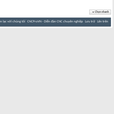
Chọn nhanh
ên lạc với chúng tôi
CNCProVN - Diễn đàn CNC chuyên nghiệp
Lưu trữ
Lên trên