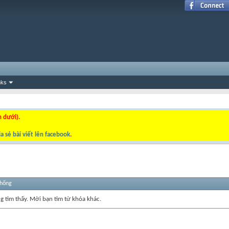
nks
n dưới).
a sẻ bài viết lên facebook
.
thống
ng tìm thấy. Mời bạn tìm từ khóa khác.