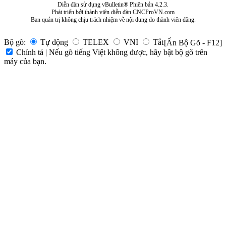
Diễn đàn sử dụng vBulletin® Phiên bản 4.2.3.
Phát triển bởi thành viên diễn đàn CNCProVN.com
Ban quản trị không chịu trách nhiệm về nội dung do thành viên đăng.
Bộ gõ:
Tự động
TELEX
VNI
Tắt
[Ẩn Bộ Gõ - F12]
Chính tả | Nếu gõ tiếng Việt không được, hãy bật bộ gõ trên
máy của bạn.