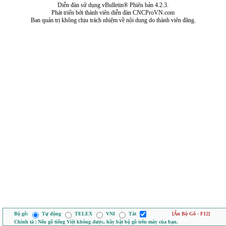
Diễn đàn sử dụng vBulletin® Phiên bản 4.2.3.
Phát triển bởi thành viên diễn đàn CNCProVN.com
Ban quản trị không chịu trách nhiệm về nội dung do thành viên đăng.
Bộ gõ:
Tự động
TELEX
VNI
Tắt
[Ẩn Bộ Gõ - F12]
Chính tả | Nếu gõ tiếng Việt không được, hãy bật bộ gõ trên máy của bạn.