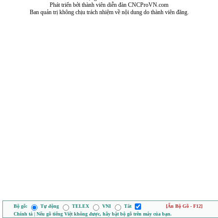
Phát triển bởi thành viên diễn đàn CNCProVN.com
Ban quản trị không chịu trách nhiệm về nội dung do thành viên đăng.
Bộ gõ:
Tự động
TELEX
VNI
Tắt
[Ẩn Bộ Gõ - F12]
Chính tả | Nếu gõ tiếng Việt không được, hãy bật bộ gõ trên máy của bạn.