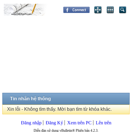
Tin nhắn hệ thống
Xin lỗi - Không tìm thấy. Mời bạn tìm từ khóa khác.
Đăng nhập
Đăng Ký
Xem trên PC
Lên trên
Diễn đàn sử dụng vBulletin® Phiên bản 4.2.3.