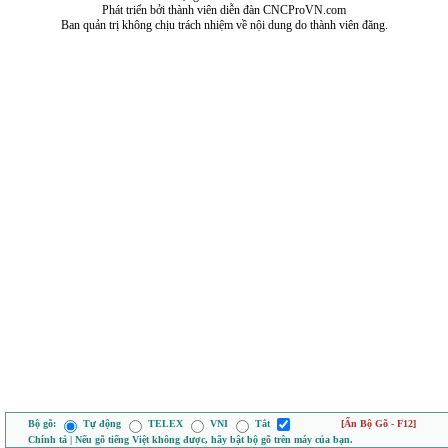
Phát triển bởi thành viên diễn đàn CNCProVN.com
Ban quản trị không chịu trách nhiệm về nội dung do thành viên đăng.
Bộ gõ:
Tự động
TELEX
VNI
Tắt
[Ẩn Bộ Gõ - F12]
Chính tả | Nếu gõ tiếng Việt không được, hãy bật bộ gõ trên máy của bạn.