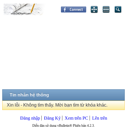
Tin nhắn hệ thống
Xin lỗi - Không tìm thấy. Mời bạn tìm từ khóa khác.
Đăng nhập
Đăng Ký
Xem trên PC
Lên trên
Diễn đàn sử dụng vBulletin® Phiên bản 4.2.3.