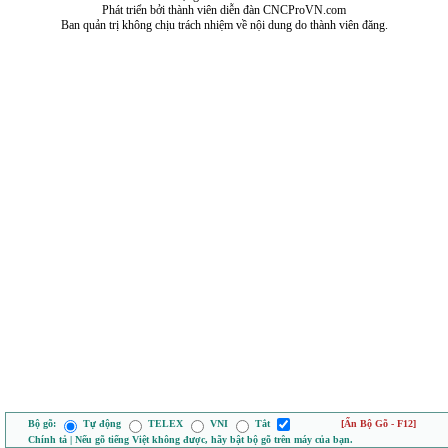
Phát triển bởi thành viên diễn đàn CNCProVN.com
Ban quản trị không chịu trách nhiệm về nội dung do thành viên đăng.
Bộ gõ:
Tự động
TELEX
VNI
Tắt
[Ẩn Bộ Gõ - F12]
Chính tả | Nếu gõ tiếng Việt không được, hãy bật bộ gõ trên máy của bạn.