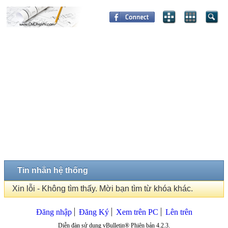
Tin nhắn hệ thống
Xin lỗi - Không tìm thấy. Mời bạn tìm từ khóa khác.
Đăng nhập
Đăng Ký
Xem trên PC
Lên trên
Diễn đàn sử dụng vBulletin® Phiên bản 4.2.3.