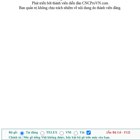
Phát triển bởi thành viên diễn đàn CNCProVN.com
Ban quản trị không chịu trách nhiệm về nội dung do thành viên đăng.
Bộ gõ:
Tự động
TELEX
VNI
Tắt
[Ẩn Bộ Gõ - F12]
Chính tả | Nếu gõ tiếng Việt không được, hãy bật bộ gõ trên máy của bạn.