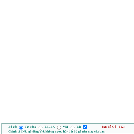
Bộ gõ:
Tự động
TELEX
VNI
Tắt
[Ẩn Bộ Gõ - F12]
Chính tả | Nếu gõ tiếng Việt không được, hãy bật bộ gõ trên máy của bạn.