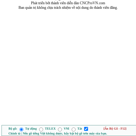
Phát triển bởi thành viên diễn đàn CNCProVN.com
Ban quản trị không chịu trách nhiệm về nội dung do thành viên đăng.
Bộ gõ:
Tự động
TELEX
VNI
Tắt
[Ẩn Bộ Gõ - F12]
Chính tả | Nếu gõ tiếng Việt không được, hãy bật bộ gõ trên máy của bạn.