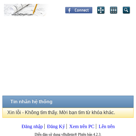
Tin nhắn hệ thống
Xin lỗi - Không tìm thấy. Mời bạn tìm từ khóa khác.
Đăng nhập
Đăng Ký
Xem trên PC
Lên trên
Diễn đàn sử dụng vBulletin® Phiên bản 4.2.3.