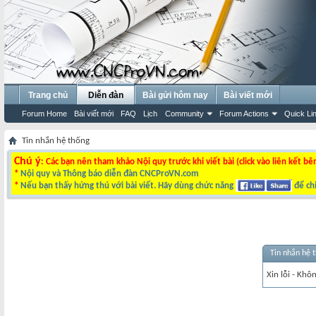
Trang chủ
Diễn đàn
Bài gửi hôm nay
Bài viết mới
Forum Home
Bài viết mới
FAQ
Lịch
Community
Forum Actions
Quick Li
Tin nhắn hệ thống
Chú ý
: Các bạn nên tham khảo Nội quy trước khi viết bài (click vào liên kết bê
*
Nội quy và Thông báo diễn đàn CNCProVN.com
*
Nếu bạn thấy hứng thú với bài viết. Hãy dùng chức năng
để chi
Tin nhắn hệ 
Xin lỗi - Khô