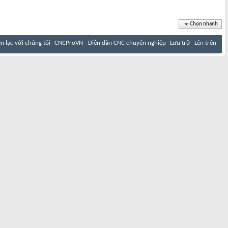
Chọn nhanh
ên lạc với chúng tôi
CNCProVN - Diễn đàn CNC chuyên nghiệp
Lưu trữ
Lên trên