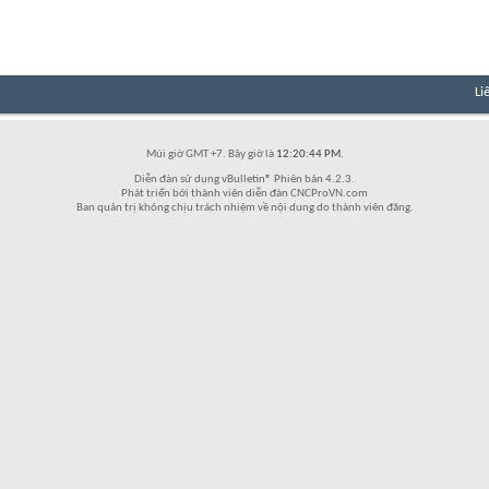
Li
Múi giờ GMT +7. Bây giờ là
12:20:44 PM
.
Diễn đàn sử dụng vBulletin® Phiên bản 4.2.3.
Phát triển bởi thành viên diễn đàn CNCProVN.com
Ban quản trị không chịu trách nhiệm về nội dung do thành viên đăng.