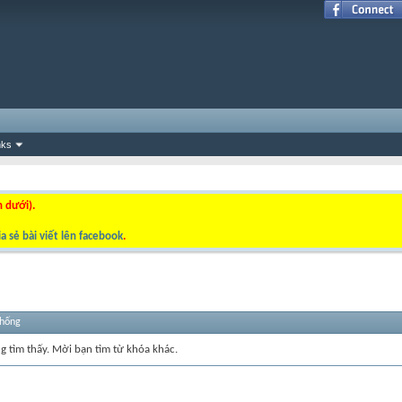
nks
n dưới).
a sẻ bài viết lên facebook
.
thống
ng tìm thấy. Mời bạn tìm từ khóa khác.