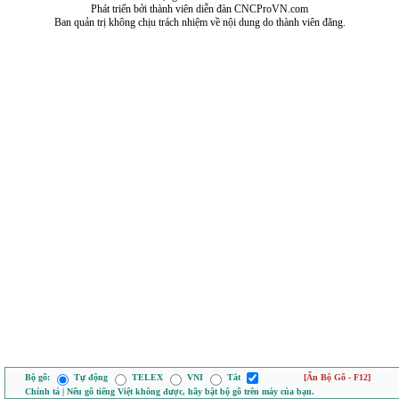
Phát triển bởi thành viên diễn đàn CNCProVN.com
Ban quản trị không chịu trách nhiệm về nội dung do thành viên đăng.
Bộ gõ:
Tự động
TELEX
VNI
Tắt
[Ẩn Bộ Gõ - F12]
Chính tả | Nếu gõ tiếng Việt không được, hãy bật bộ gõ trên máy của bạn.