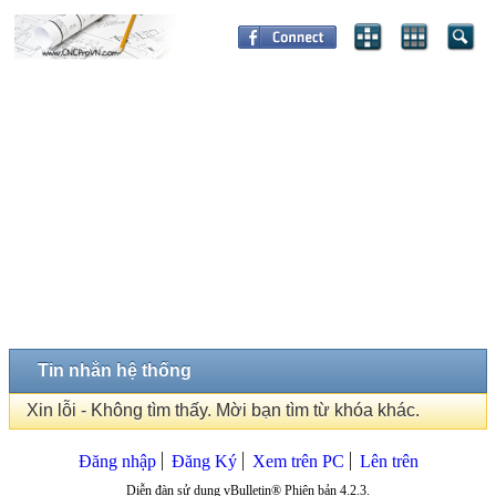
Tin nhắn hệ thống
Xin lỗi - Không tìm thấy. Mời bạn tìm từ khóa khác.
Đăng nhập
Đăng Ký
Xem trên PC
Lên trên
Diễn đàn sử dụng vBulletin® Phiên bản 4.2.3.